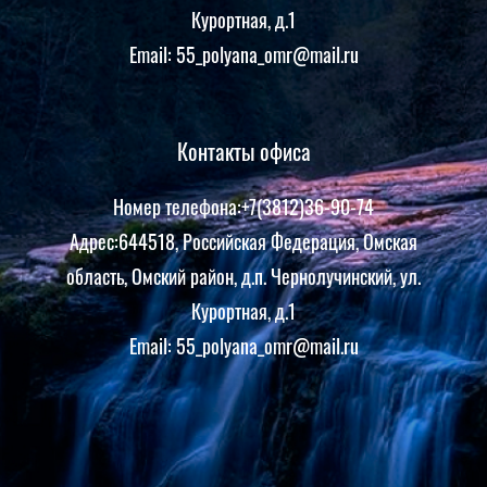
Курортная, д.1
Email: 55_polyana_omr@mail.ru
Контакты офиса
Номер телефона:+7(3812)36-90-74
Адрес:644518, Российская Федерация, Омская
область, Омский район, д.п. Чернолучинский, ул.
Курортная, д.1
Email: 55_polyana_omr@mail.ru