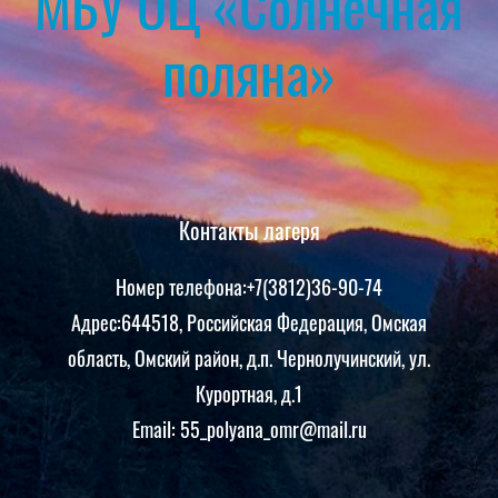
МБУ ОЦ «Солнечная
поляна»
Контакты лагеря
Номер телефона:+7(3812)36-90-74
Адрес:644518, Российская Федерация, Омская
область, Омский район, д.п. Чернолучинский, ул.
Курортная, д.1
Email: 55_polyana_omr@mail.ru