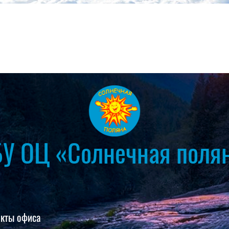
У ОЦ «Солнечная поля
акты офиса