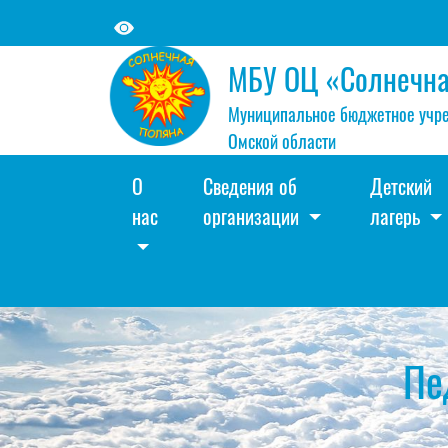
МБУ ОЦ «Солнечна
Муниципальное бюджетное учре
Омской области
О
Сведения об
Детский
нас
организации
лагерь
Пе