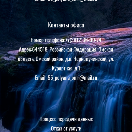
Контакты офиса
Номер телефона:+7(3812)36-90-74
Адрес:644518, Российская Федерация, Омская
область, Омский район, д.п. Чернолучинский, ул.
Курортная, д.1
Email: 55_polyana_omr@mail.ru
Процесс передачи данных
Отказ от услуги