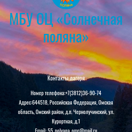
МБУ ОЦ «Солнечная
поляна»
Контакты лагеря
Номер телефона:+7(3812)36-90-74
Адрес:644518, Российская Федерация, Омская
область, Омский район, д.п. Чернолучинский, ул.
Курортная, д.1
Email: 55_polyana_omr@mail.ru