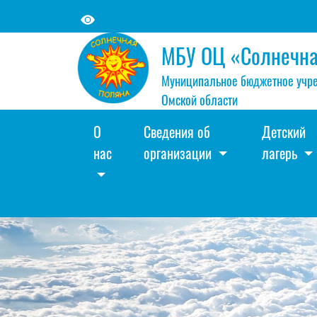
МБУ ОЦ «Солнечна
Муниципальное бюджетное учре
Омской области
О
Сведения об
Детский
нас
организации
лагерь