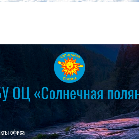
У ОЦ «Солнечная поля
акты офиса