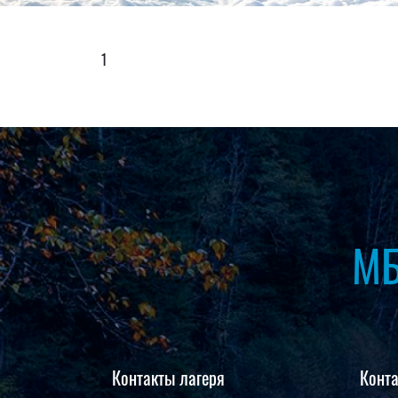
1
МБ
Контакты лагеря
Конт